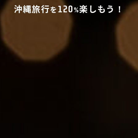
120
沖縄旅行
楽しもう
！
を
%